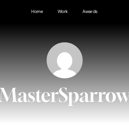
Home
Work
Awards
MasterSparro